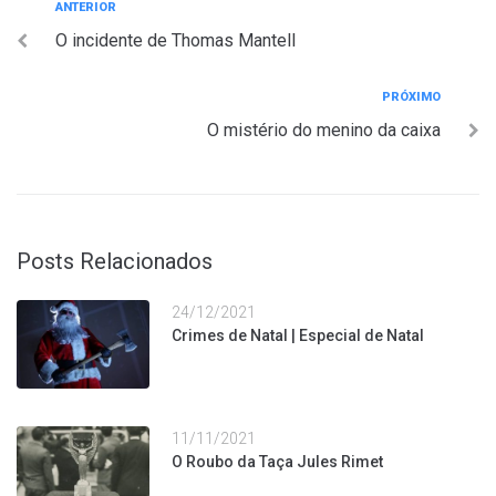
Navegação
Anterior
ANTERIOR
O incidente de Thomas Mantell
de
Post
Próximo
PRÓXIMO
O mistério do menino da caixa
Posts Relacionados
24/12/2021
Crimes de Natal | Especial de Natal
11/11/2021
O Roubo da Taça Jules Rimet