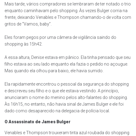
Mais tarde, vários compradores se lembraram de ter notado o trio
enquanto caminhavam pelo shopping. Às vezes Bulger corria na
frente, deixando Venables e Thompson chamando-o de volta com
gritos de “Vamos, baby”.
Eles foram pegos por uma câmera de vigilância saindo do
shopping às 15h42.
A essa altura, Denise estava em pânico. Ela tinha pensado que seu
filho estava ao seu lado enquanto ela fazia o pedido no açougue.
Mas quando ela olhou para baixo, ele havia sumido.
Ela rapidamente encontrou o pessoal da segurança do shopping
e descreveu seu filho e o que ele estava vestindo. A princípio,
anunciaram o nome do menino pelos alto-falantes do shopping.
Às 16h15, no entanto, não havia sinal de James Bulger e ele foi
dado como desaparecido na delegacia de polícia local.
O Assassinato de James Bulger
Venables e Thompson trouxeram tinta azul roubada do shopping