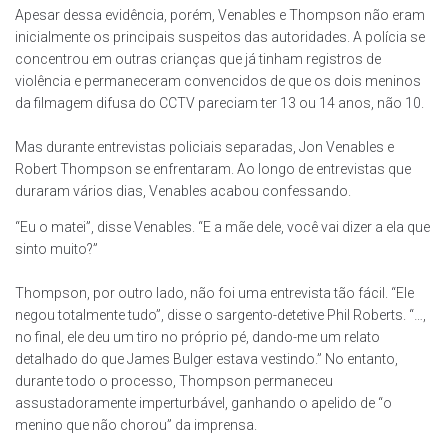
Apesar dessa evidência, porém, Venables e Thompson não eram
inicialmente os principais suspeitos das autoridades. A polícia se
concentrou em outras crianças que já tinham registros de
violência e permaneceram convencidos de que os dois meninos
da filmagem difusa do CCTV pareciam ter 13 ou 14 anos, não 10.
Mas durante entrevistas policiais separadas, Jon Venables e
Robert Thompson se enfrentaram. Ao longo de entrevistas que
duraram vários dias, Venables acabou confessando.
“Eu o matei”, disse Venables. “E a mãe dele, você vai dizer a ela que
sinto muito?”
Thompson, por outro lado, não foi uma entrevista tão fácil. “Ele
negou totalmente tudo”, disse o sargento-detetive Phil Roberts. “…,
no final, ele deu um tiro no próprio pé, dando-me um relato
detalhado do que James Bulger estava vestindo.” No entanto,
durante todo o processo, Thompson permaneceu
assustadoramente imperturbável, ganhando o apelido de “o
menino que não chorou” da imprensa.