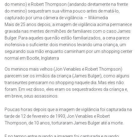
do menino) e Robert Thompson (andando diretamente na frente
do menino) sequestram sua vítima pouco antes de matá-lo,
capturado por uma câmera de vigilância. – Wikimedia
Mais de 25 anos depois, a imagem de vigilância acima permanece
gravada nas mentes de milhões de familiares com o caso James
Bulger. Para aqueles que não estão familiarizados, a cena parece
inofensiva o suficiente: dois meninos levando uma criança, um
segurando sua mão enquanto caminham por um shopping center
normal em Bootle, Inglaterra
Os meninos mais velhos (Jon Venables e Robert Thompson)
parecem ser os irmãos da criança (James Bulger), como alguns
transeuntes pensaram no shopping naquele dia. Mas eles não
foram. Em vez disso, eles eram os sequestradores da criança e,
em breve, seus assassinos.
Poucas horas depois que a imagem de vigilância foi capturada na
tarde de 12 de fevereiro de 1993, Jon Venables e Robert
Thompson, de 10 anos, torturaram James Bulger até a morte.
E no tempo entre quando a imagem foi capturada e quando