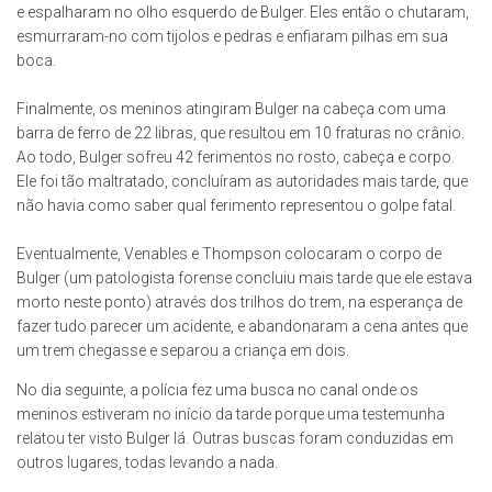
e espalharam no olho esquerdo de Bulger. Eles então o chutaram,
esmurraram-no com tijolos e pedras e enfiaram pilhas em sua
boca.
Finalmente, os meninos atingiram Bulger na cabeça com uma
barra de ferro de 22 libras, que resultou em 10 fraturas no crânio.
Ao todo, Bulger sofreu 42 ferimentos no rosto, cabeça e corpo.
Ele foi tão maltratado, concluíram as autoridades mais tarde, que
não havia como saber qual ferimento representou o golpe fatal.
Eventualmente, Venables e Thompson colocaram o corpo de
Bulger (um patologista forense concluiu mais tarde que ele estava
morto neste ponto) através dos trilhos do trem, na esperança de
fazer tudo parecer um acidente, e abandonaram a cena antes que
um trem chegasse e separou a criança em dois.
No dia seguinte, a polícia fez uma busca no canal onde os
meninos estiveram no início da tarde porque uma testemunha
relatou ter visto Bulger lá. Outras buscas foram conduzidas em
outros lugares, todas levando a nada.