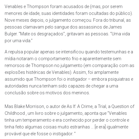
Venables e Thompson foram acusados de (mas, por serem
menores de idade, suas identidades foram ocultadas do público).
Nove meses depois, o julgamento começou. Fora do tribunal, as
pessoas clamavam pelo sangue dos assassinos de James
Bulger. “Mate os desgraçados”, gritavam as pessoas. “Uma vida
por uma vida.”
A repulsa popular apenas se intensificou quando testemunhas e a
mídia notaram o comportamento frio e aparentemente sem
remorsos de Thompson no julgamento (em comparação com as
explosões histéricas de Venables). Assim, foi amplamente
assumido que Thompson foi o instigador – embora psiquiatras e
autoridades nunca tenham sido capazes de chegar a uma
conclusão sobre os motivos dos meninos.
Mas Blake Morrison, o autor de As If: A Crime, a Trial, a Question of
Childhood , um livro sobre o julgamento, aponta que “Venables
tinha um temperamento e era conhecido por perder o controle e
tinha feito algumas coisas muito estranhas … [e era] igualmente
provável que ele fosse o instigador. ”