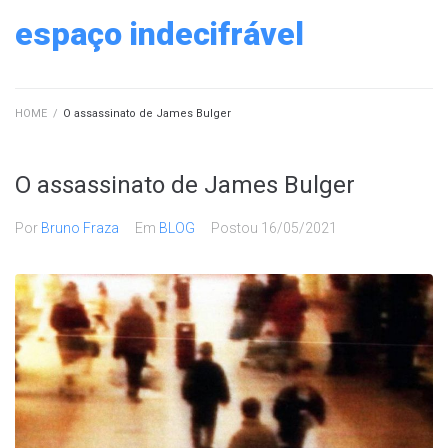
Ir
espaço indecifrável
para
o
conteúdo
HOME
/
O assassinato de James Bulger
O assassinato de James Bulger
Por
Bruno Fraza
Em
BLOG
Postou
16/05/2021