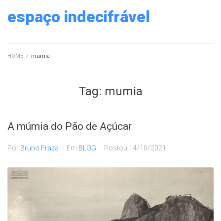
Ir
espaço indecifrável
para
o
conteúdo
HOME
/
mumia
Tag:
mumia
A múmia do Pão de Açúcar
Por
Bruno Fraza
Em
BLOG
Postou
14/10/2021