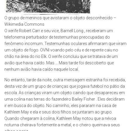
O grupo de meninos que avistaram o objeto desconhecido –
Wikimedia Commons
O xerife Robert Carr e seu vice, Barnell Long , receberam um
telefonema perturbador de testemunhas preocupadas do
fenômeno incomum. Testemunhas oculares afirmaram que viram
um objeto de fogo. OVNI voando pelo céu e de repente caiu no
chão na área do rio Elk. O xerife concluiu que se tratava de um
avião que havia caído. Mas … Mais tarde foi descoberto que
nenhum avião havia caído naquele local.
No entanto, tarde da noite, outra mensagem estranha foi recebida,
desta vez de um grupo de crianças que jogava futebol no pátio da
escola. As crianças viram um objeto caindo que desapareceu em
uma colina nas terras do fazendeiro Bailey Fisher . Eles decidiram
ir em busca do objeto. No caminho, eles pararam na casa de
Kathleen May e ela e seus dois filhos se juntaram ao grupo.
Quando chegaram à colina, Kathleen May notou que a névoa
noturna cheirava fortemente a metal, e o cheiro queimava seus