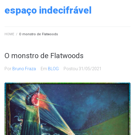
Ir
espaço indecifrável
para
o
conteúdo
HOME
/
O monstro de Flatwoods
O monstro de Flatwoods
Por
Bruno Fraza
Em
BLOG
Postou
31/05/2021