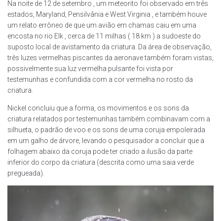
Na noite de 12 de setembro , um meteorito foi observado em três
estados, Maryland, Pensilvânia e West Virginia , e também houve
um relato errôneo de que um avião em chamas caiu em uma
encosta no rio Elk , cerca de 11 milhas ( 18 km ) a sudoeste do
suposto local de avistamento da criatura. Da área de observação,
três luzes vermelhas piscantes da aeronave também foram vistas,
possivelmente sua luz vermelha pulsante foi vista por
testemunhas e confundida com a cor vermelha no rosto da
criatura.
Nickel concluiu que a forma, os movimentos e os sons da
criatura relatados por testemunhas também combinavam com a
silhueta, o padrão de voo e os sons de uma coruja empoleirada
em um galho de árvore, levando o pesquisador a concluir que a
folhagem abaixo da coruja pode ter criado a ilusão da parte
inferior do corpo da criatura (descrita como uma saia verde
pregueada).