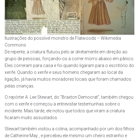
Ilustrações do possível monstro de Flatwoods – Wikimedia
Commons
De repente, a criatura flutuou pelo ar diretamente em direção ao
grupo de pessoas, forçando-os a correr morro abaixo em pânico.
Eles correram para casa e foi quando ligaram para o escritório do
xerife. Quando o xerife e seus homens chegaram ao local da
ligação, já havia muitos moradores locais que foram chamados
pelas crianças.
O repórter A. Lee Stewart, do “Braxton Democrat”, também chegou
com o xerife e começou a entrevistar testemunhas sobre o
incidente. Mais tarde, ele notou que todos que viram a criatura
ficaram muito assustados.
Stewart também visitou a colina, acompanhado por um dos filhos
de Catherine May , e percebeu ele mesmo um cheiro estranho e