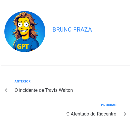
BRUNO FRAZA
Navegação
Anterior
ANTERIOR
O incidente de Travis Walton
de
Post
Próximo
PRÓXIMO
O Atentado do Riocentro