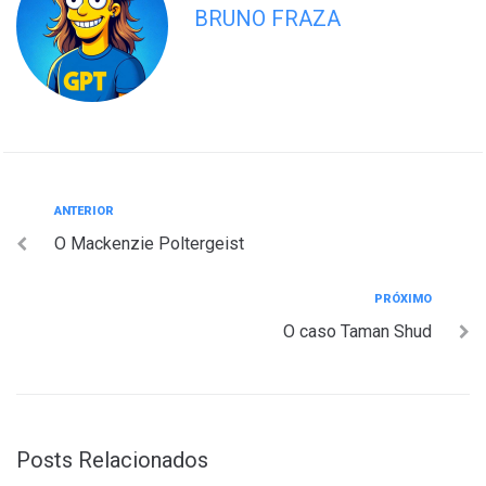
BRUNO FRAZA
Navegação
Anterior
ANTERIOR
O Mackenzie Poltergeist
de
Post
Próximo
PRÓXIMO
O caso Taman Shud
Posts Relacionados