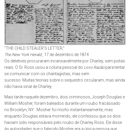
“THE CHILD STEALER’S LETTER,”
The New York Herald
, 17 de dezembro de 1874
Os detetives procuraram incansavelmente por Charley, sem pistas
reais. O Sr. Ross usou a coluna pessoal do
Livro Razão
para tentar
se comunicar com os chantagistas, mas sem
sucesso. Muitas teorias sobre o sequestro circularam, mas ainda
não havia sinal de Charley.
Mais tarde naquele dezembro, dois criminosos, Joseph Douglas e
William Mosher, foram baleados durante um roubo fracassado
no Brooklyn, NY . Mosher foi morto instantaneamente, mas
enquanto Douglas estava morrendo, ele confessou que os dois
haviam sido responsáveis ​​pelo roubo de Charley Ross. Ele disse
às autoridades que o falecido Mosher era a única pessoa que